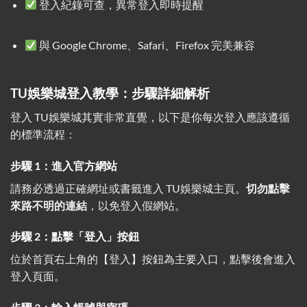
登入紀錄可查，異常登入即時提醒
與 Google Chrome、Safari、Firefox 完美兼容
TU娛樂城登入教學：步驟詳細解析
登入 TU娛樂城其實非常直覺，以下是你每次登入應該遵循
的標準流程：
步驟 1：進入官方網站
請務必透過正確網址或書籤進入 TU娛樂城主頁。
切勿點擊
來路不明的連結
，以免登入假網站。
步驟 2：點擊「登入」按鈕
位於首頁右上角的【登入】按鈕為主要入口，點擊後會進入
登入頁面。