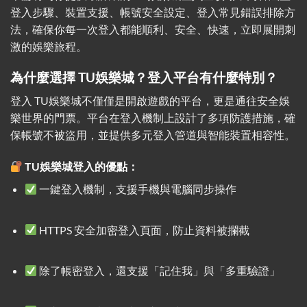
登入步驟、裝置支援、帳號安全設定、登入常見錯誤排除方
法，確保你每一次登入都能順利、安全、快速，立即展開刺
激的娛樂旅程。
為什麼選擇 TU娛樂城？登入平台有什麼特別？
登入 TU娛樂城不僅僅是開啟遊戲的平台，更是通往安全娛
樂世界的門票。平台在登入機制上設計了多項防護措施，確
保帳號不被盜用，並提供多元登入管道與智能裝置相容性。
TU娛樂城登入的優點：
一鍵登入機制，支援手機與電腦同步操作
HTTPS 安全加密登入頁面，防止資料被攔截
除了帳密登入，還支援「記住我」與「多重驗證」