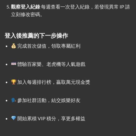
觀察登入紀錄
每週查看一次登入紀錄，若發現異常 IP 請
立刻修改密碼。
登入後推薦的下一步操作
完成首次儲值，領取專屬紅利
體驗百家樂、老虎機等人氣遊戲
加入每週排行榜，贏取萬元現金獎
參加社群活動，結交娛樂好友
開始累積 VIP 積分，享更多權益