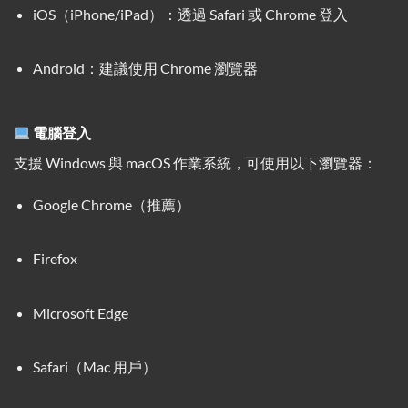
iOS（iPhone/iPad）：透過 Safari 或 Chrome 登入
Android：建議使用 Chrome 瀏覽器
電腦登入
支援 Windows 與 macOS 作業系統，可使用以下瀏覽器：
Google Chrome（推薦）
Firefox
Microsoft Edge
Safari（Mac 用戶）