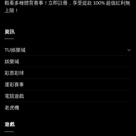
觀看多種體育賽事！立即註冊，享受提款 100% 超值紅利無
上限！
資訊
TU娛樂城
娛樂城
彩票彩球
運彩賽事
電競遊戲
老虎機
遊戲