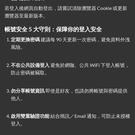
若登入後網頁自動登出，請嘗試清除瀏覽器 Cookie 或更新
瀏覽器至最新版本。
帳號安全 5 大守則：保障你的登入安全
定期更換密碼
建議每 90 天更新一次密碼，避免資料外洩
風險。
不在公共設備登入
避免於網咖、公共 WiFi 下登入帳號，
防止密碼被竊取。
勿分享帳號資訊
即使是好友，也請勿將帳號與密碼提供
他人。
啟用雙重驗證功能
結合簡訊／Email 通知，可防止未授權
登入。