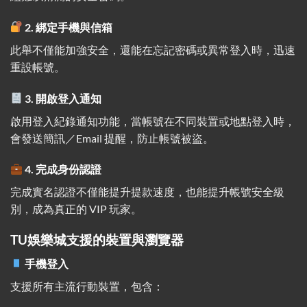
2. 綁定手機與信箱
此舉不僅能加強安全，還能在忘記密碼或異常登入時，迅速
重設帳號。
3. 開啟登入通知
啟用登入紀錄通知功能，當帳號在不同裝置或地點登入時，
會發送簡訊／Email 提醒，防止帳號被盜。
4. 完成身份認證
完成實名認證不僅能提升提款速度，也能提升帳號安全級
別，成為真正的 VIP 玩家。
TU娛樂城支援的裝置與瀏覽器
手機登入
支援所有主流行動裝置，包含：